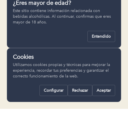
¿Eres mayor de edad?
Permiten recordar ajustes como el
Este sitio contiene información relacionada con
idioma seleccionado.
bebidas alcohólicas. Al continuar, confirmas que eres
mayor de 18 años.
pll_language
Entendido
Analítica
Nos ayudan a entender cómo se utiliza
Cookies
la web para mejorar la experiencia.
Utilizamos cookies propias y técnicas para mejorar la
Google Analytics
experiencia, recordar tus preferencias y garantizar el
correcto funcionamiento de la web.
Configurar
Rechazar
Aceptar
Rechazar todas
Guardar selección