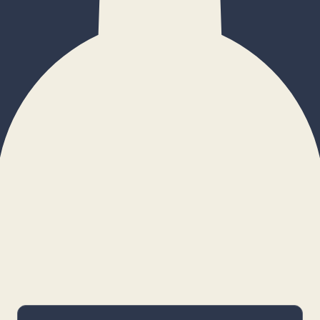
×
Configurar cookies
Gestiona tus preferencias. Las cookies
necesarias siempre estarán activas.
Cookies necesarias
Imprescindibles para el funcionamiento
básico y la seguridad de la web.
_cf_bm · remember-user
Preferencias