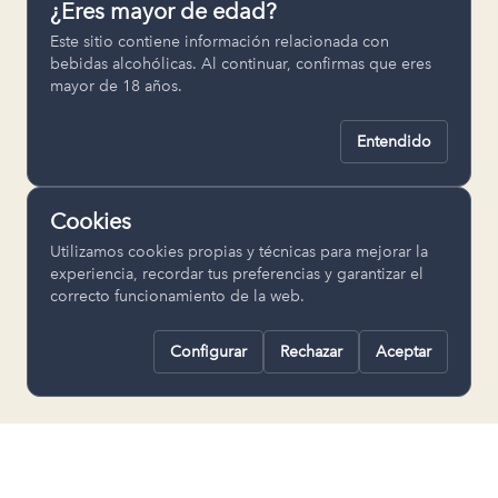
¿Eres mayor de edad?
Permiten recordar ajustes como el
Este sitio contiene información relacionada con
idioma seleccionado.
bebidas alcohólicas. Al continuar, confirmas que eres
mayor de 18 años.
pll_language
Entendido
Analítica
Nos ayudan a entender cómo se utiliza
Cookies
la web para mejorar la experiencia.
Utilizamos cookies propias y técnicas para mejorar la
Google Analytics
experiencia, recordar tus preferencias y garantizar el
correcto funcionamiento de la web.
Configurar
Rechazar
Aceptar
Rechazar todas
Guardar selección