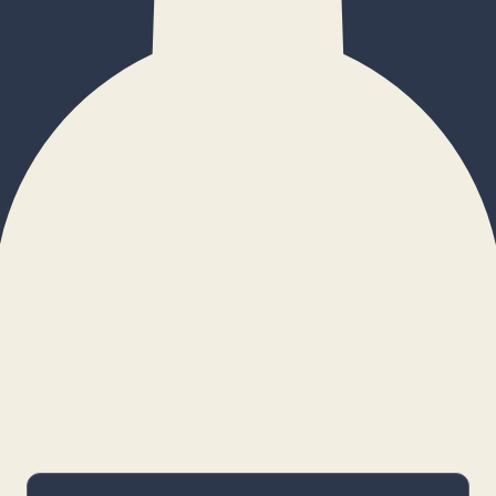
×
Configurar cookies
Gestiona tus preferencias. Las cookies
necesarias siempre estarán activas.
Cookies necesarias
Imprescindibles para el funcionamiento
básico y la seguridad de la web.
_cf_bm · remember-user
Preferencias