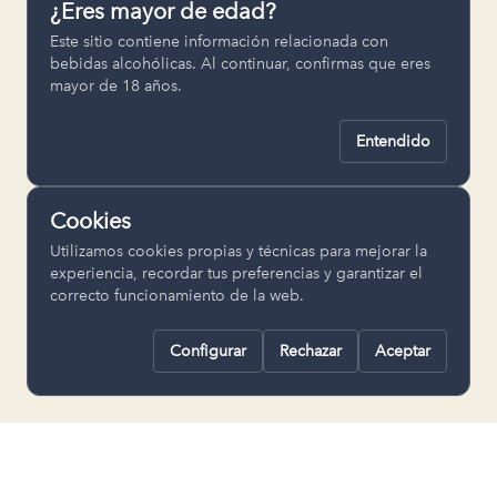
¿Eres mayor de edad?
Permiten recordar ajustes como el
Este sitio contiene información relacionada con
idioma seleccionado.
bebidas alcohólicas. Al continuar, confirmas que eres
mayor de 18 años.
pll_language
Entendido
Analítica
Nos ayudan a entender cómo se utiliza
Cookies
la web para mejorar la experiencia.
Utilizamos cookies propias y técnicas para mejorar la
Google Analytics
experiencia, recordar tus preferencias y garantizar el
correcto funcionamiento de la web.
Configurar
Rechazar
Aceptar
Rechazar todas
Guardar selección