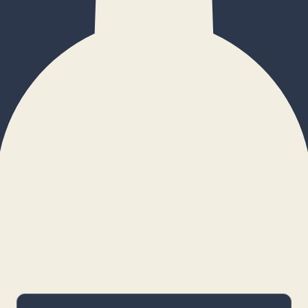
×
Configurar cookies
Gestiona tus preferencias. Las cookies
necesarias siempre estarán activas.
Cookies necesarias
Imprescindibles para el funcionamiento
básico y la seguridad de la web.
_cf_bm · remember-user
Preferencias