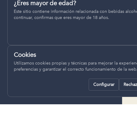
Permiten recordar ajustes como el idioma seleccionado.
¿Eres mayor de edad?
termino municipal de Venta del
Este sitio contiene información relacionada con bebidas alcohó
pll_language
Moro, se encuentran a una altitud
continuar, confirmas que eres mayor de 18 años.
de entre 670 y 850 metros sobre
el nivel del mar, ofreciendo un
Analítica
clima continental con influencia
Nos ayudan a entender cómo se utiliza la web para mejor
mediterránea, con inviernos fríos,
experiencia.
concentrándose las escasas
Cookies
lluvias en otoño y primavera.
Google Analytics
Utilizamos cookies propias y técnicas para mejorar la experienc
preferencias y garantizar el correcto funcionamiento de la web
Configurar
Rechaz
Rechazar todas
Guardar