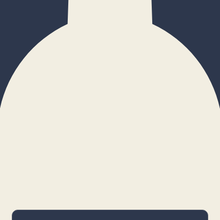
×
Configurar cookies
Gestiona tus preferencias. Las cookies
necesarias siempre estarán activas.
Cookies necesarias
Imprescindibles para el funcionamiento
básico y la seguridad de la web.
_cf_bm · remember-user
Preferencias