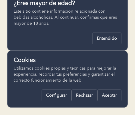
¿Eres mayor de edad?
Permiten recordar ajustes como el
Este sitio contiene información relacionada con
idioma seleccionado.
bebidas alcohólicas. Al continuar, confirmas que eres
mayor de 18 años.
pll_language
Entendido
Analítica
Nos ayudan a entender cómo se utiliza
Cookies
la web para mejorar la experiencia.
Utilizamos cookies propias y técnicas para mejorar la
Google Analytics
experiencia, recordar tus preferencias y garantizar el
correcto funcionamiento de la web.
Configurar
Rechazar
Aceptar
Rechazar todas
Guardar selección