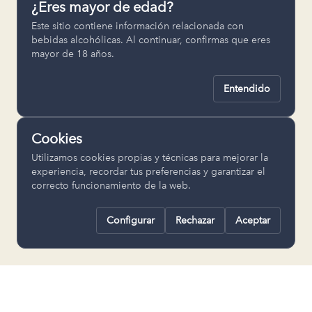
¿Eres mayor de edad?
Permiten recordar ajustes como el
Este sitio contiene información relacionada con
idioma seleccionado.
bebidas alcohólicas. Al continuar, confirmas que eres
mayor de 18 años.
pll_language
Entendido
Analítica
Nos ayudan a entender cómo se utiliza
Cookies
la web para mejorar la experiencia.
Utilizamos cookies propias y técnicas para mejorar la
Google Analytics
experiencia, recordar tus preferencias y garantizar el
correcto funcionamiento de la web.
Configurar
Rechazar
Aceptar
Rechazar todas
Guardar selección