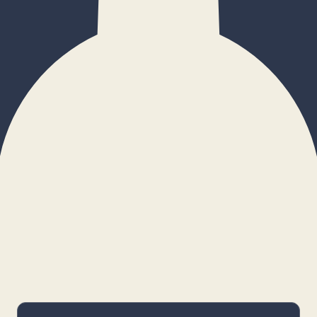
×
Configurar cookies
Gestiona tus preferencias. Las cookies
necesarias siempre estarán activas.
Cookies necesarias
Imprescindibles para el funcionamiento
básico y la seguridad de la web.
_cf_bm · remember-user
Preferencias