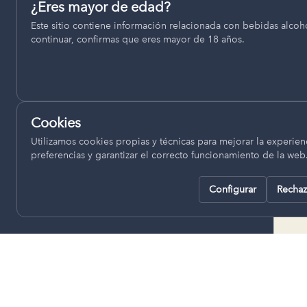
Permiten recordar ajustes como el idioma seleccionado.
¿Eres mayor de edad?
termino municipal de Venta del
Este sitio contiene información relacionada con bebidas alcohó
pll_language
Moro, se encuentran a una altitud
continuar, confirmas que eres mayor de 18 años.
de entre 670 y 850 metros sobre
el nivel del mar, ofreciendo un
Analítica
clima continental con influencia
Nos ayudan a entender cómo se utiliza la web para mejor
mediterránea, con inviernos fríos,
experiencia.
concentrándose las escasas
Cookies
lluvias en otoño y primavera.
Google Analytics
Utilizamos cookies propias y técnicas para mejorar la experienc
preferencias y garantizar el correcto funcionamiento de la web
Configurar
Rechaz
Rechazar todas
Guardar