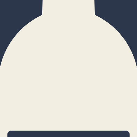
×
Configurar cookies
Gestiona tus preferencias. Las cookies
necesarias siempre estarán activas.
Cookies necesarias
Imprescindibles para el funcionamiento
básico y la seguridad de la web.
_cf_bm · remember-user
Preferencias