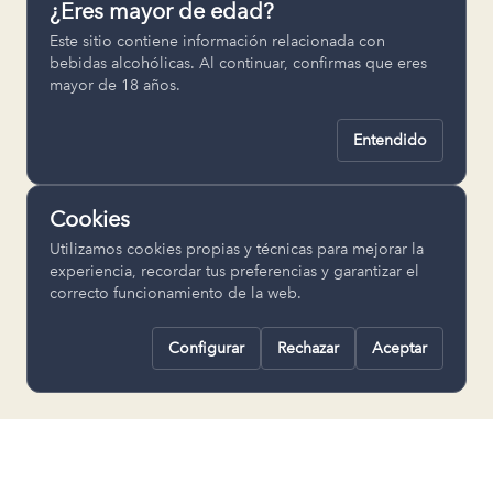
¿Eres mayor de edad?
Permiten recordar ajustes como el
Este sitio contiene información relacionada con
idioma seleccionado.
bebidas alcohólicas. Al continuar, confirmas que eres
mayor de 18 años.
pll_language
Entendido
Analítica
Nos ayudan a entender cómo se utiliza
Cookies
la web para mejorar la experiencia.
Utilizamos cookies propias y técnicas para mejorar la
Google Analytics
experiencia, recordar tus preferencias y garantizar el
correcto funcionamiento de la web.
Configurar
Rechazar
Aceptar
Rechazar todas
Guardar selección