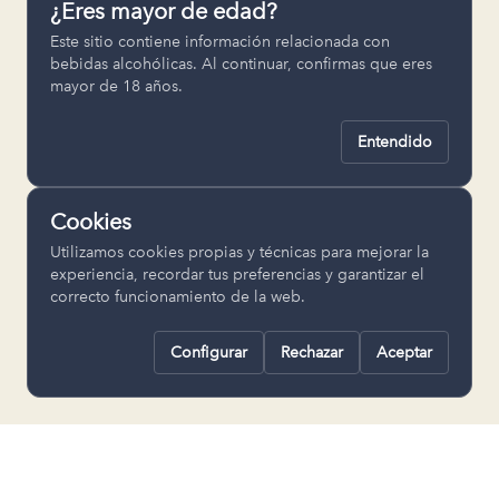
¿Eres mayor de edad?
Permiten recordar ajustes como el
Este sitio contiene información relacionada con
idioma seleccionado.
bebidas alcohólicas. Al continuar, confirmas que eres
mayor de 18 años.
pll_language
Entendido
Analítica
Nos ayudan a entender cómo se utiliza
Cookies
la web para mejorar la experiencia.
Utilizamos cookies propias y técnicas para mejorar la
Google Analytics
experiencia, recordar tus preferencias y garantizar el
correcto funcionamiento de la web.
Configurar
Rechazar
Aceptar
Rechazar todas
Guardar selección