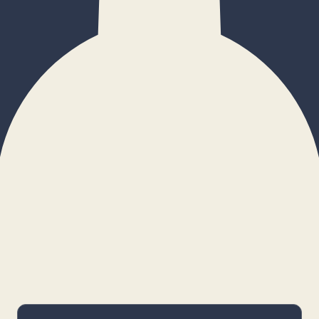
×
Configurar cookies
Gestiona tus preferencias. Las cookies
necesarias siempre estarán activas.
Cookies necesarias
Imprescindibles para el funcionamiento
básico y la seguridad de la web.
_cf_bm · remember-user
Preferencias