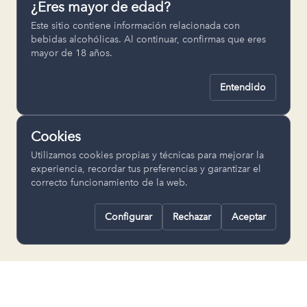
¿Eres mayor de edad?
Permiten recordar ajustes como el
Este sitio contiene información relacionada con
idioma seleccionado.
bebidas alcohólicas. Al continuar, confirmas que eres
mayor de 18 años.
pll_language
Entendido
Analítica
Nos ayudan a entender cómo se utiliza
Cookies
la web para mejorar la experiencia.
Utilizamos cookies propias y técnicas para mejorar la
Google Analytics
experiencia, recordar tus preferencias y garantizar el
correcto funcionamiento de la web.
Configurar
Rechazar
Aceptar
Rechazar todas
Guardar selección