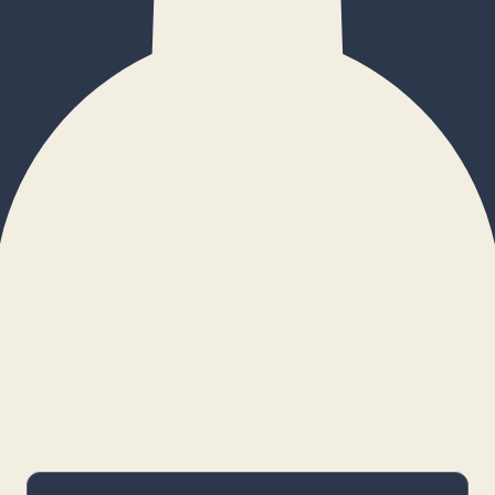
×
Configurar cookies
Gestiona tus preferencias. Las cookies
necesarias siempre estarán activas.
Cookies necesarias
Imprescindibles para el funcionamiento
básico y la seguridad de la web.
_cf_bm · remember-user
Preferencias