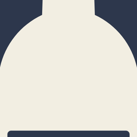
×
Configurar cookies
Gestiona tus preferencias. Las cookies
necesarias siempre estarán activas.
Cookies necesarias
Imprescindibles para el funcionamiento
básico y la seguridad de la web.
_cf_bm · remember-user
Preferencias