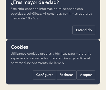
¿Eres mayor de edad?
Permiten recordar ajustes como el
Este sitio contiene información relacionada con
idioma seleccionado.
bebidas alcohólicas. Al continuar, confirmas que eres
mayor de 18 años.
pll_language
Entendido
Analítica
Nos ayudan a entender cómo se utiliza
Cookies
la web para mejorar la experiencia.
Utilizamos cookies propias y técnicas para mejorar la
Google Analytics
experiencia, recordar tus preferencias y garantizar el
correcto funcionamiento de la web.
Configurar
Rechazar
Aceptar
Rechazar todas
Guardar selección