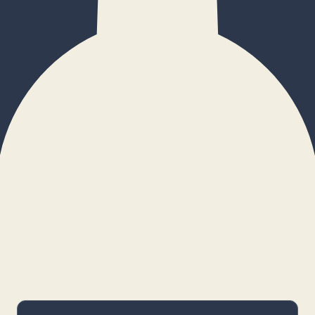
×
Configurar cookies
Gestiona tus preferencias. Las cookies
necesarias siempre estarán activas.
Cookies necesarias
Imprescindibles para el funcionamiento
básico y la seguridad de la web.
_cf_bm · remember-user
Preferencias