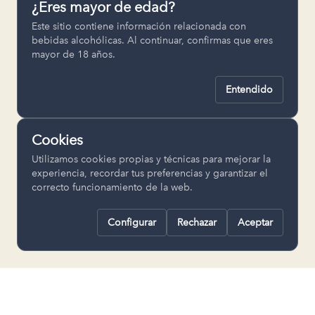
¿Eres mayor de edad?
Permiten recordar ajustes como el
Este sitio contiene información relacionada con
idioma seleccionado.
bebidas alcohólicas. Al continuar, confirmas que eres
mayor de 18 años.
pll_language
Entendido
Analítica
Nos ayudan a entender cómo se utiliza
Cookies
la web para mejorar la experiencia.
Utilizamos cookies propias y técnicas para mejorar la
Google Analytics
experiencia, recordar tus preferencias y garantizar el
correcto funcionamiento de la web.
Configurar
Rechazar
Aceptar
Rechazar todas
Guardar selección