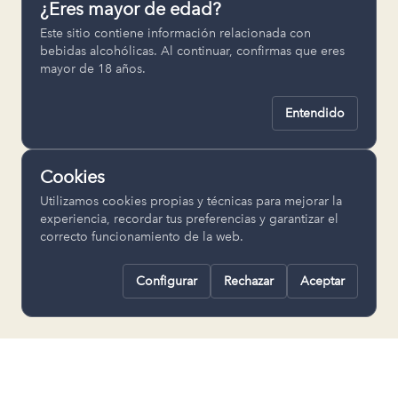
¿Eres mayor de edad?
Permiten recordar ajustes como el
Este sitio contiene información relacionada con
idioma seleccionado.
bebidas alcohólicas. Al continuar, confirmas que eres
mayor de 18 años.
pll_language
Entendido
Analítica
Nos ayudan a entender cómo se utiliza
Cookies
la web para mejorar la experiencia.
Utilizamos cookies propias y técnicas para mejorar la
Google Analytics
experiencia, recordar tus preferencias y garantizar el
correcto funcionamiento de la web.
Configurar
Rechazar
Aceptar
Rechazar todas
Guardar selección