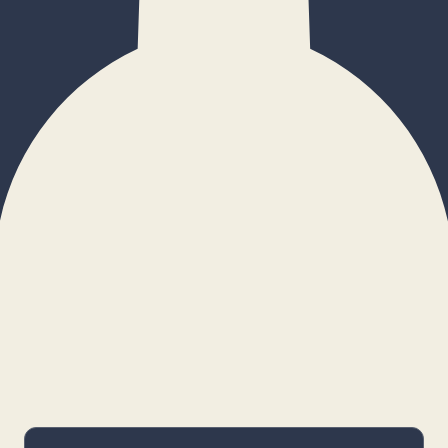
×
Configurar cookies
Gestiona tus preferencias. Las cookies
necesarias siempre estarán activas.
Cookies necesarias
Imprescindibles para el funcionamiento
básico y la seguridad de la web.
_cf_bm · remember-user
Preferencias