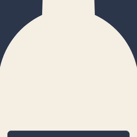
×
Configurar cookies
Gestiona tus preferencias. Las cookies
necesarias siempre estarán activas.
Cookies necesarias
Imprescindibles para el funcionamiento
básico y la seguridad de la web.
_cf_bm · remember-user
Preferencias