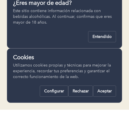
¿Eres mayor de edad?
Permiten recordar ajustes como el
Este sitio contiene información relacionada con
idioma seleccionado.
bebidas alcohólicas. Al continuar, confirmas que eres
mayor de 18 años.
pll_language
Entendido
Analítica
Nos ayudan a entender cómo se utiliza
Cookies
la web para mejorar la experiencia.
Utilizamos cookies propias y técnicas para mejorar la
Google Analytics
experiencia, recordar tus preferencias y garantizar el
correcto funcionamiento de la web.
Configurar
Rechazar
Aceptar
Rechazar todas
Guardar selección