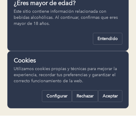
¿Eres mayor de edad?
Permiten recordar ajustes como el
Este sitio contiene información relacionada con
idioma seleccionado.
bebidas alcohólicas. Al continuar, confirmas que eres
mayor de 18 años.
pll_language
Entendido
Analítica
Nos ayudan a entender cómo se utiliza
Cookies
la web para mejorar la experiencia.
Utilizamos cookies propias y técnicas para mejorar la
Google Analytics
experiencia, recordar tus preferencias y garantizar el
correcto funcionamiento de la web.
Configurar
Rechazar
Aceptar
Rechazar todas
Guardar selección