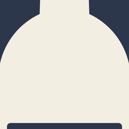
×
Configurar cookies
Gestiona tus preferencias. Las cookies
necesarias siempre estarán activas.
Cookies necesarias
Imprescindibles para el funcionamiento
básico y la seguridad de la web.
_cf_bm · remember-user
Preferencias