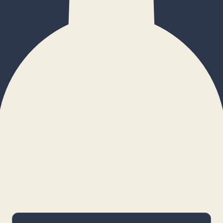
×
Configurar cookies
Gestiona tus preferencias. Las cookies
necesarias siempre estarán activas.
Cookies necesarias
Imprescindibles para el funcionamiento
básico y la seguridad de la web.
_cf_bm · remember-user
Preferencias