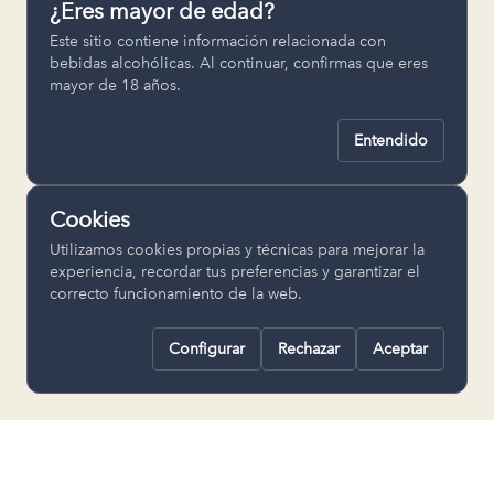
¿Eres mayor de edad?
Permiten recordar ajustes como el
Este sitio contiene información relacionada con
idioma seleccionado.
bebidas alcohólicas. Al continuar, confirmas que eres
mayor de 18 años.
pll_language
Entendido
Analítica
Nos ayudan a entender cómo se utiliza
Cookies
la web para mejorar la experiencia.
Utilizamos cookies propias y técnicas para mejorar la
Google Analytics
experiencia, recordar tus preferencias y garantizar el
correcto funcionamiento de la web.
Configurar
Rechazar
Aceptar
Rechazar todas
Guardar selección