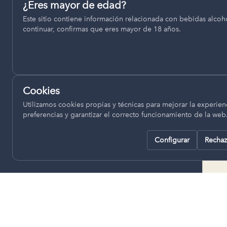
Permiten recordar ajustes como el idioma seleccionado.
¿Eres mayor de edad?
termino municipal de Venta del
Este sitio contiene información relacionada con bebidas alcohó
pll_language
Moro, se encuentran a una altitud
continuar, confirmas que eres mayor de 18 años.
de entre 670 y 850 metros sobre
el nivel del mar, ofreciendo un
Analítica
clima continental con influencia
Nos ayudan a entender cómo se utiliza la web para mejor
mediterránea, con inviernos fríos,
experiencia.
concentrándose las escasas
Cookies
lluvias en otoño y primavera.
Google Analytics
Utilizamos cookies propias y técnicas para mejorar la experienc
preferencias y garantizar el correcto funcionamiento de la web
Configurar
Rechaz
Rechazar todas
Guardar