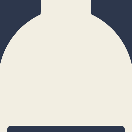
×
Configurar cookies
Gestiona tus preferencias. Las cookies
necesarias siempre estarán activas.
Cookies necesarias
Imprescindibles para el funcionamiento
básico y la seguridad de la web.
_cf_bm · remember-user
Preferencias