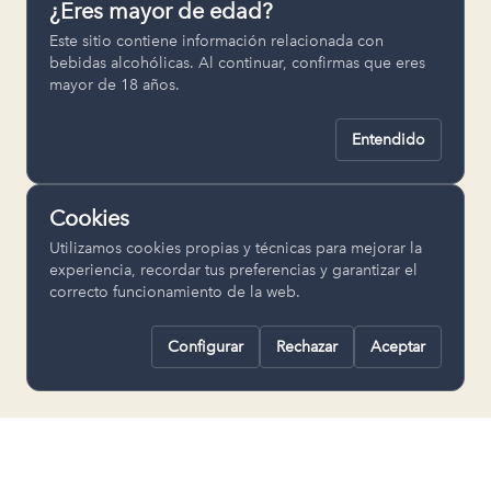
¿Eres mayor de edad?
Permiten recordar ajustes como el
Este sitio contiene información relacionada con
idioma seleccionado.
bebidas alcohólicas. Al continuar, confirmas que eres
mayor de 18 años.
pll_language
Entendido
Analítica
Nos ayudan a entender cómo se utiliza
Cookies
la web para mejorar la experiencia.
Utilizamos cookies propias y técnicas para mejorar la
Google Analytics
experiencia, recordar tus preferencias y garantizar el
correcto funcionamiento de la web.
Configurar
Rechazar
Aceptar
Rechazar todas
Guardar selección