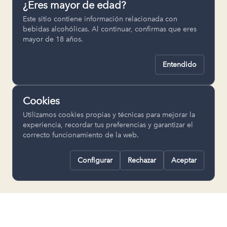
¿Eres mayor de edad?
Permiten recordar ajustes como el
Este sitio contiene información relacionada con
idioma seleccionado.
bebidas alcohólicas. Al continuar, confirmas que eres
mayor de 18 años.
pll_language
Entendido
Analítica
Nos ayudan a entender cómo se utiliza
Cookies
la web para mejorar la experiencia.
Utilizamos cookies propias y técnicas para mejorar la
Google Analytics
experiencia, recordar tus preferencias y garantizar el
correcto funcionamiento de la web.
Configurar
Rechazar
Aceptar
Rechazar todas
Guardar selección