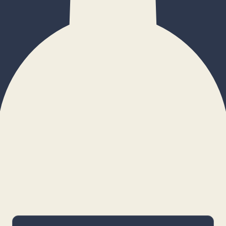
×
Configurar cookies
Gestiona tus preferencias. Las cookies
necesarias siempre estarán activas.
Cookies necesarias
Imprescindibles para el funcionamiento
básico y la seguridad de la web.
_cf_bm · remember-user
Preferencias