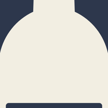
×
Configurar cookies
Gestiona tus preferencias. Las cookies
necesarias siempre estarán activas.
Cookies necesarias
Imprescindibles para el funcionamiento
básico y la seguridad de la web.
_cf_bm · remember-user
Preferencias