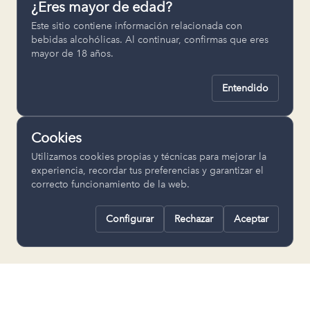
¿Eres mayor de edad?
Permiten recordar ajustes como el
Este sitio contiene información relacionada con
idioma seleccionado.
bebidas alcohólicas. Al continuar, confirmas que eres
mayor de 18 años.
pll_language
Entendido
Analítica
Nos ayudan a entender cómo se utiliza
Cookies
la web para mejorar la experiencia.
Utilizamos cookies propias y técnicas para mejorar la
Google Analytics
experiencia, recordar tus preferencias y garantizar el
correcto funcionamiento de la web.
Configurar
Rechazar
Aceptar
Rechazar todas
Guardar selección