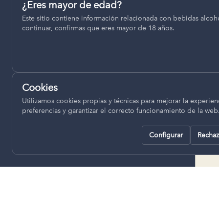
Permiten recordar ajustes como el idioma seleccionado.
¿Eres mayor de edad?
termino municipal de Venta del
Este sitio contiene información relacionada con bebidas alcohó
pll_language
Moro, se encuentran a una altitud
continuar, confirmas que eres mayor de 18 años.
de entre 670 y 850 metros sobre
el nivel del mar, ofreciendo un
Analítica
clima continental con influencia
Nos ayudan a entender cómo se utiliza la web para mejor
mediterránea, con inviernos fríos,
experiencia.
concentrándose las escasas
Cookies
lluvias en otoño y primavera.
Google Analytics
Utilizamos cookies propias y técnicas para mejorar la experienc
preferencias y garantizar el correcto funcionamiento de la web
Configurar
Rechaz
Rechazar todas
Guardar