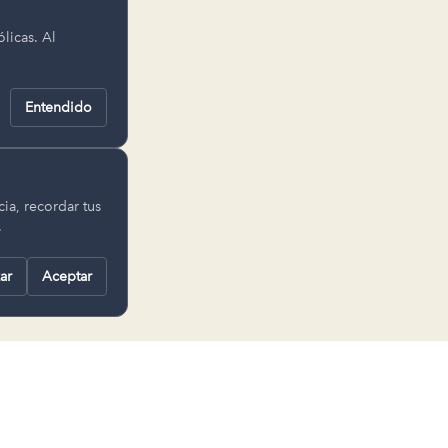
licas. Al
Entendido
ar la
ia, recordar tus
.
ar
Aceptar
 selección