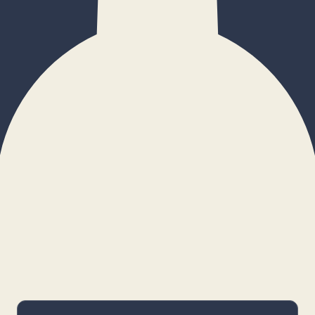
×
Configurar cookies
Gestiona tus preferencias. Las cookies
necesarias siempre estarán activas.
Cookies necesarias
Imprescindibles para el funcionamiento
básico y la seguridad de la web.
_cf_bm · remember-user
Preferencias