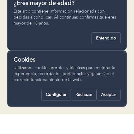
¿Eres mayor de edad?
Permiten recordar ajustes como el
Este sitio contiene información relacionada con
idioma seleccionado.
bebidas alcohólicas. Al continuar, confirmas que eres
mayor de 18 años.
pll_language
Entendido
Analítica
Nos ayudan a entender cómo se utiliza
Cookies
la web para mejorar la experiencia.
Utilizamos cookies propias y técnicas para mejorar la
Google Analytics
experiencia, recordar tus preferencias y garantizar el
correcto funcionamiento de la web.
Configurar
Rechazar
Aceptar
Rechazar todas
Guardar selección