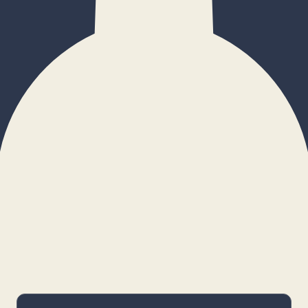
×
Configurar cookies
Gestiona tus preferencias. Las cookies
necesarias siempre estarán activas.
Cookies necesarias
Imprescindibles para el funcionamiento
básico y la seguridad de la web.
_cf_bm · remember-user
Preferencias