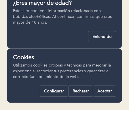
¿Eres mayor de edad?
Permiten recordar ajustes como el
Este sitio contiene información relacionada con
idioma seleccionado.
bebidas alcohólicas. Al continuar, confirmas que eres
mayor de 18 años.
pll_language
Entendido
Analítica
Nos ayudan a entender cómo se utiliza
Cookies
la web para mejorar la experiencia.
Utilizamos cookies propias y técnicas para mejorar la
Google Analytics
experiencia, recordar tus preferencias y garantizar el
correcto funcionamiento de la web.
Configurar
Rechazar
Aceptar
Rechazar todas
Guardar selección