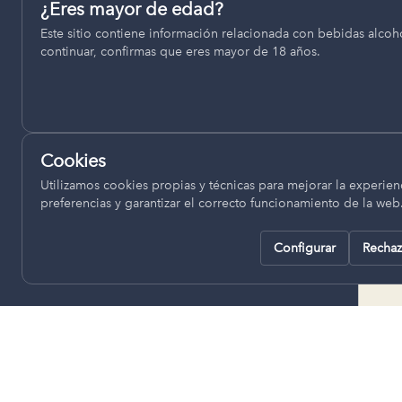
Permiten recordar ajustes como el idioma seleccionado.
¿Eres mayor de edad?
termino municipal de Venta del
Este sitio contiene información relacionada con bebidas alcohó
pll_language
Moro, se encuentran a una altitud
continuar, confirmas que eres mayor de 18 años.
de entre 670 y 850 metros sobre
el nivel del mar, ofreciendo un
Analítica
clima continental con influencia
Nos ayudan a entender cómo se utiliza la web para mejor
mediterránea, con inviernos fríos,
experiencia.
concentrándose las escasas
Cookies
lluvias en otoño y primavera.
Google Analytics
Utilizamos cookies propias y técnicas para mejorar la experienc
preferencias y garantizar el correcto funcionamiento de la web
Configurar
Rechaz
Rechazar todas
Guardar