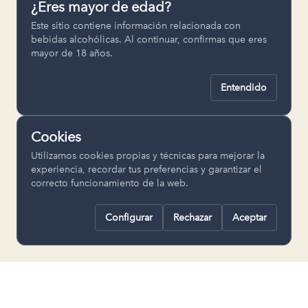
¿Eres mayor de edad?
Permiten recordar ajustes como el
Este sitio contiene información relacionada con
idioma seleccionado.
bebidas alcohólicas. Al continuar, confirmas que eres
mayor de 18 años.
pll_language
Entendido
Analítica
Nos ayudan a entender cómo se utiliza
Cookies
la web para mejorar la experiencia.
Utilizamos cookies propias y técnicas para mejorar la
Google Analytics
experiencia, recordar tus preferencias y garantizar el
correcto funcionamiento de la web.
Configurar
Rechazar
Aceptar
Rechazar todas
Guardar selección