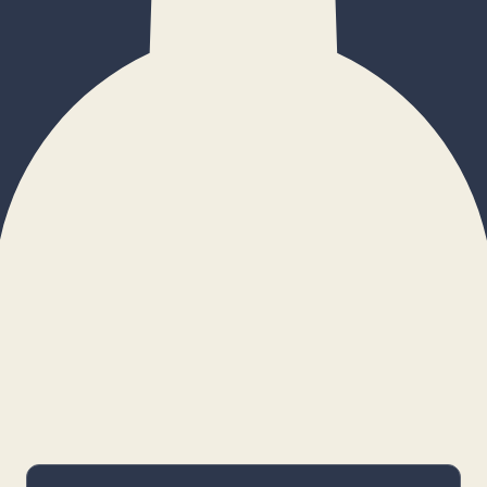
×
Configurar cookies
Gestiona tus preferencias. Las cookies
necesarias siempre estarán activas.
Cookies necesarias
Imprescindibles para el funcionamiento
básico y la seguridad de la web.
_cf_bm · remember-user
Preferencias