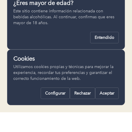
¿Eres mayor de edad?
Permiten recordar ajustes como el
Este sitio contiene información relacionada con
idioma seleccionado.
bebidas alcohólicas. Al continuar, confirmas que eres
mayor de 18 años.
pll_language
Entendido
Analítica
Nos ayudan a entender cómo se utiliza
Cookies
la web para mejorar la experiencia.
Utilizamos cookies propias y técnicas para mejorar la
Google Analytics
experiencia, recordar tus preferencias y garantizar el
correcto funcionamiento de la web.
Configurar
Rechazar
Aceptar
Rechazar todas
Guardar selección