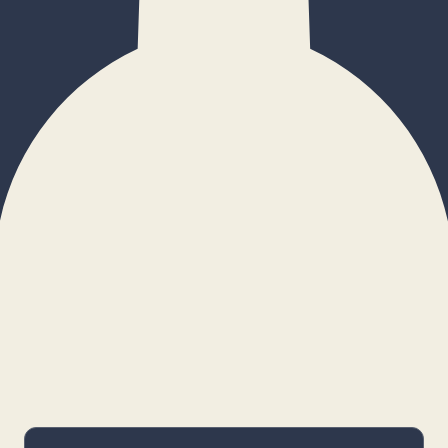
×
Configurar cookies
Gestiona tus preferencias. Las cookies
necesarias siempre estarán activas.
Cookies necesarias
Imprescindibles para el funcionamiento
básico y la seguridad de la web.
_cf_bm · remember-user
Preferencias