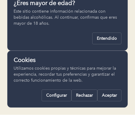
¿Eres mayor de edad?
Permiten recordar ajustes como el
Este sitio contiene información relacionada con
idioma seleccionado.
bebidas alcohólicas. Al continuar, confirmas que eres
mayor de 18 años.
pll_language
Entendido
Analítica
Nos ayudan a entender cómo se utiliza
Cookies
la web para mejorar la experiencia.
Utilizamos cookies propias y técnicas para mejorar la
Google Analytics
experiencia, recordar tus preferencias y garantizar el
correcto funcionamiento de la web.
Configurar
Rechazar
Aceptar
Rechazar todas
Guardar selección