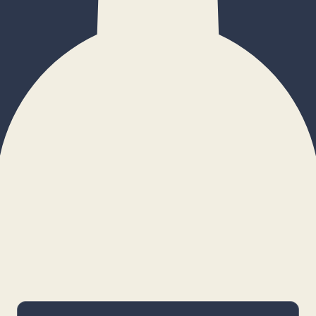
×
Configurar cookies
Gestiona tus preferencias. Las cookies
necesarias siempre estarán activas.
Cookies necesarias
Imprescindibles para el funcionamiento
básico y la seguridad de la web.
_cf_bm · remember-user
Preferencias