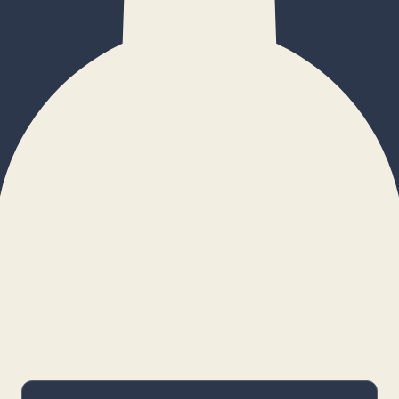
×
Configurar cookies
Gestiona tus preferencias. Las cookies
necesarias siempre estarán activas.
Cookies necesarias
Imprescindibles para el funcionamiento
básico y la seguridad de la web.
_cf_bm · remember-user
Preferencias