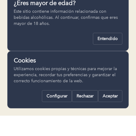
¿Eres mayor de edad?
Permiten recordar ajustes como el
Este sitio contiene información relacionada con
idioma seleccionado.
bebidas alcohólicas. Al continuar, confirmas que eres
mayor de 18 años.
pll_language
Entendido
Analítica
Nos ayudan a entender cómo se utiliza
Cookies
la web para mejorar la experiencia.
Utilizamos cookies propias y técnicas para mejorar la
Google Analytics
experiencia, recordar tus preferencias y garantizar el
correcto funcionamiento de la web.
Configurar
Rechazar
Aceptar
Rechazar todas
Guardar selección