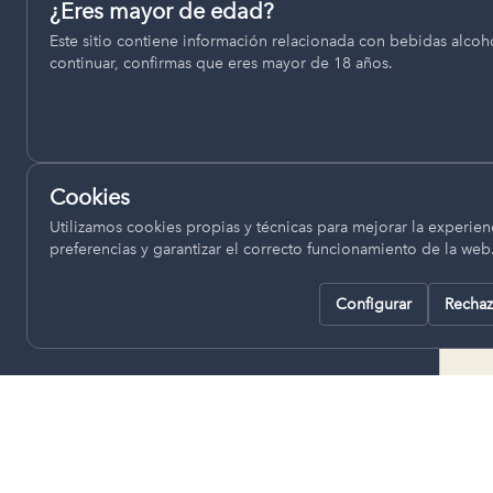
Permiten recordar ajustes como el idioma seleccionado.
¿Eres mayor de edad?
termino municipal de Venta del
Este sitio contiene información relacionada con bebidas alcohó
pll_language
Moro, se encuentran a una altitud
continuar, confirmas que eres mayor de 18 años.
de entre 670 y 850 metros sobre
el nivel del mar, ofreciendo un
Analítica
clima continental con influencia
Nos ayudan a entender cómo se utiliza la web para mejor
mediterránea, con inviernos fríos,
experiencia.
concentrándose las escasas
Cookies
lluvias en otoño y primavera.
Google Analytics
Utilizamos cookies propias y técnicas para mejorar la experienc
preferencias y garantizar el correcto funcionamiento de la web
Configurar
Rechaz
Rechazar todas
Guardar