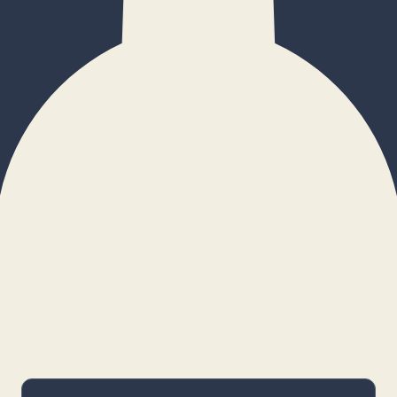
×
Configurar cookies
Gestiona tus preferencias. Las cookies
necesarias siempre estarán activas.
Cookies necesarias
Imprescindibles para el funcionamiento
básico y la seguridad de la web.
_cf_bm · remember-user
Preferencias