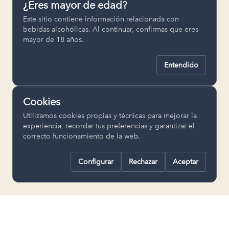
¿Eres mayor de edad?
Permiten recordar ajustes como el
Este sitio contiene información relacionada con
idioma seleccionado.
bebidas alcohólicas. Al continuar, confirmas que eres
mayor de 18 años.
pll_language
Entendido
Analítica
Nos ayudan a entender cómo se utiliza
Cookies
la web para mejorar la experiencia.
Utilizamos cookies propias y técnicas para mejorar la
Google Analytics
experiencia, recordar tus preferencias y garantizar el
correcto funcionamiento de la web.
Configurar
Rechazar
Aceptar
Rechazar todas
Guardar selección