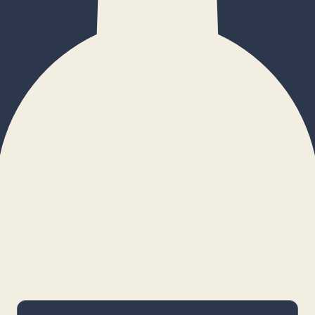
×
Configurar cookies
Gestiona tus preferencias. Las cookies
necesarias siempre estarán activas.
Cookies necesarias
Imprescindibles para el funcionamiento
básico y la seguridad de la web.
_cf_bm · remember-user
Preferencias