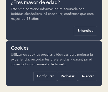
¿Eres mayor de edad?
Permiten recordar ajustes como el
Este sitio contiene información relacionada con
idioma seleccionado.
bebidas alcohólicas. Al continuar, confirmas que eres
mayor de 18 años.
pll_language
Entendido
Analítica
Nos ayudan a entender cómo se utiliza
Cookies
la web para mejorar la experiencia.
Utilizamos cookies propias y técnicas para mejorar la
Google Analytics
experiencia, recordar tus preferencias y garantizar el
correcto funcionamiento de la web.
Configurar
Rechazar
Aceptar
Rechazar todas
Guardar selección