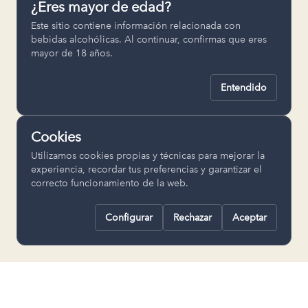
¿Eres mayor de edad?
Permiten recordar ajustes como el
Este sitio contiene información relacionada con
idioma seleccionado.
bebidas alcohólicas. Al continuar, confirmas que eres
mayor de 18 años.
pll_language
Entendido
Analítica
Nos ayudan a entender cómo se utiliza
Cookies
la web para mejorar la experiencia.
Utilizamos cookies propias y técnicas para mejorar la
Google Analytics
experiencia, recordar tus preferencias y garantizar el
correcto funcionamiento de la web.
Configurar
Rechazar
Aceptar
Rechazar todas
Guardar selección