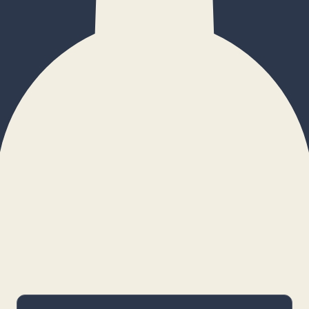
×
Configurar cookies
Gestiona tus preferencias. Las cookies
necesarias siempre estarán activas.
Cookies necesarias
Imprescindibles para el funcionamiento
básico y la seguridad de la web.
_cf_bm · remember-user
Preferencias