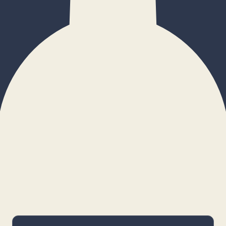
×
Configurar cookies
Gestiona tus preferencias. Las cookies
necesarias siempre estarán activas.
Cookies necesarias
Imprescindibles para el funcionamiento
básico y la seguridad de la web.
_cf_bm · remember-user
Preferencias