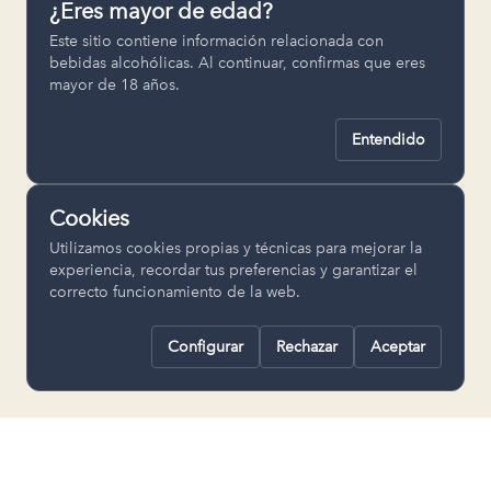
¿Eres mayor de edad?
Permiten recordar ajustes como el
Este sitio contiene información relacionada con
idioma seleccionado.
bebidas alcohólicas. Al continuar, confirmas que eres
mayor de 18 años.
pll_language
Entendido
Analítica
Nos ayudan a entender cómo se utiliza
Cookies
la web para mejorar la experiencia.
Utilizamos cookies propias y técnicas para mejorar la
Google Analytics
experiencia, recordar tus preferencias y garantizar el
correcto funcionamiento de la web.
Configurar
Rechazar
Aceptar
Rechazar todas
Guardar selección