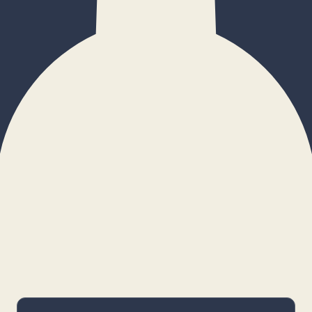
×
Configurar cookies
Gestiona tus preferencias. Las cookies
necesarias siempre estarán activas.
Cookies necesarias
Imprescindibles para el funcionamiento
básico y la seguridad de la web.
_cf_bm · remember-user
Preferencias