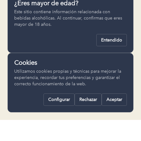
¿Eres mayor de edad?
Permiten recordar ajustes como el
Este sitio contiene información relacionada con
idioma seleccionado.
bebidas alcohólicas. Al continuar, confirmas que eres
mayor de 18 años.
pll_language
Entendido
Analítica
Nos ayudan a entender cómo se utiliza
Cookies
la web para mejorar la experiencia.
Utilizamos cookies propias y técnicas para mejorar la
Google Analytics
experiencia, recordar tus preferencias y garantizar el
correcto funcionamiento de la web.
Configurar
Rechazar
Aceptar
Rechazar todas
Guardar selección