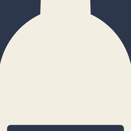
×
Configurar cookies
Gestiona tus preferencias. Las cookies
necesarias siempre estarán activas.
Cookies necesarias
Imprescindibles para el funcionamiento
básico y la seguridad de la web.
_cf_bm · remember-user
Preferencias