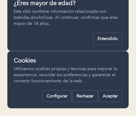
¿Eres mayor de edad?
Permiten recordar ajustes como el
Este sitio contiene información relacionada con
idioma seleccionado.
bebidas alcohólicas. Al continuar, confirmas que eres
mayor de 18 años.
pll_language
Entendido
Analítica
Nos ayudan a entender cómo se utiliza
Cookies
la web para mejorar la experiencia.
Utilizamos cookies propias y técnicas para mejorar la
Google Analytics
experiencia, recordar tus preferencias y garantizar el
correcto funcionamiento de la web.
Configurar
Rechazar
Aceptar
Rechazar todas
Guardar selección