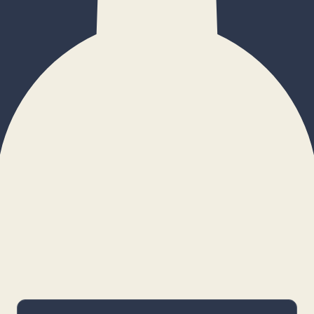
×
Configurar cookies
Gestiona tus preferencias. Las cookies
necesarias siempre estarán activas.
Cookies necesarias
Imprescindibles para el funcionamiento
básico y la seguridad de la web.
_cf_bm · remember-user
Preferencias