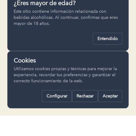
¿Eres mayor de edad?
Permiten recordar ajustes como el
Este sitio contiene información relacionada con
idioma seleccionado.
bebidas alcohólicas. Al continuar, confirmas que eres
mayor de 18 años.
pll_language
Entendido
Analítica
Nos ayudan a entender cómo se utiliza
Cookies
la web para mejorar la experiencia.
Utilizamos cookies propias y técnicas para mejorar la
Google Analytics
experiencia, recordar tus preferencias y garantizar el
correcto funcionamiento de la web.
Configurar
Rechazar
Aceptar
Rechazar todas
Guardar selección