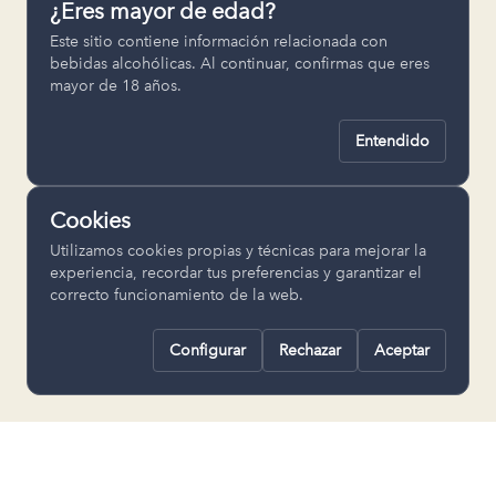
¿Eres mayor de edad?
Permiten recordar ajustes como el
Este sitio contiene información relacionada con
idioma seleccionado.
bebidas alcohólicas. Al continuar, confirmas que eres
mayor de 18 años.
pll_language
Entendido
Analítica
Nos ayudan a entender cómo se utiliza
Cookies
la web para mejorar la experiencia.
Utilizamos cookies propias y técnicas para mejorar la
Google Analytics
experiencia, recordar tus preferencias y garantizar el
correcto funcionamiento de la web.
Configurar
Rechazar
Aceptar
Rechazar todas
Guardar selección