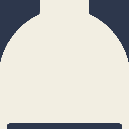
×
Configurar cookies
Gestiona tus preferencias. Las cookies
necesarias siempre estarán activas.
Cookies necesarias
Imprescindibles para el funcionamiento
básico y la seguridad de la web.
_cf_bm · remember-user
Preferencias