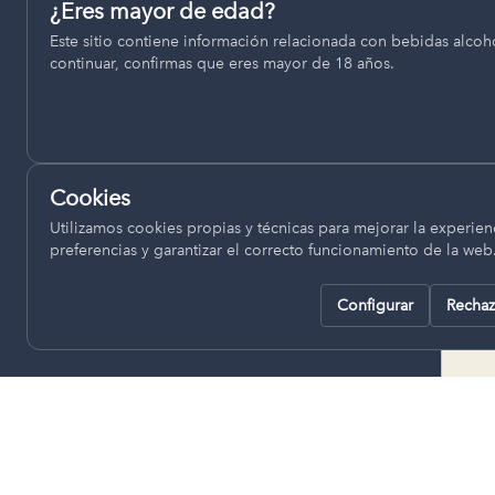
Permiten recordar ajustes como el idioma seleccionado.
¿Eres mayor de edad?
termino municipal de Venta del
Este sitio contiene información relacionada con bebidas alcohó
pll_language
Moro, se encuentran a una altitud
continuar, confirmas que eres mayor de 18 años.
de entre 670 y 850 metros sobre
el nivel del mar, ofreciendo un
Analítica
clima continental con influencia
Nos ayudan a entender cómo se utiliza la web para mejor
mediterránea, con inviernos fríos,
experiencia.
concentrándose las escasas
Cookies
lluvias en otoño y primavera.
Google Analytics
Utilizamos cookies propias y técnicas para mejorar la experienc
preferencias y garantizar el correcto funcionamiento de la web
Configurar
Rechaz
Rechazar todas
Guardar