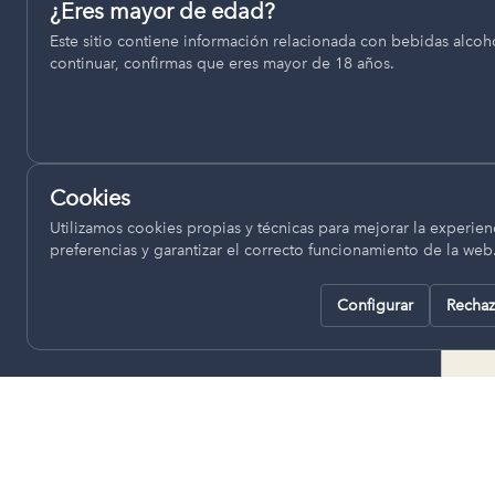
Permiten recordar ajustes como el idioma seleccionado.
¿Eres mayor de edad?
termino municipal de Venta del
Este sitio contiene información relacionada con bebidas alcohó
pll_language
Moro, se encuentran a una altitud
continuar, confirmas que eres mayor de 18 años.
de entre 670 y 850 metros sobre
el nivel del mar, ofreciendo un
Analítica
clima continental con influencia
Nos ayudan a entender cómo se utiliza la web para mejor
mediterránea, con inviernos fríos,
experiencia.
concentrándose las escasas
Cookies
lluvias en otoño y primavera.
Google Analytics
Utilizamos cookies propias y técnicas para mejorar la experienc
preferencias y garantizar el correcto funcionamiento de la web
Configurar
Rechaz
Rechazar todas
Guardar