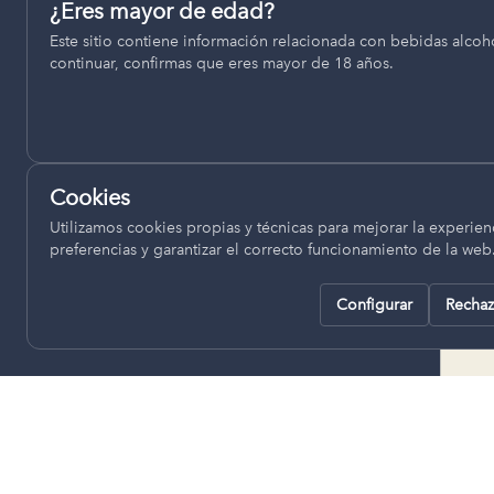
Permiten recordar ajustes como el idioma seleccionado.
¿Eres mayor de edad?
termino municipal de Venta del
Este sitio contiene información relacionada con bebidas alcohó
pll_language
Moro, se encuentran a una altitud
continuar, confirmas que eres mayor de 18 años.
de entre 670 y 850 metros sobre
el nivel del mar, ofreciendo un
Analítica
clima continental con influencia
Nos ayudan a entender cómo se utiliza la web para mejor
mediterránea, con inviernos fríos,
experiencia.
concentrándose las escasas
Cookies
lluvias en otoño y primavera.
Google Analytics
Utilizamos cookies propias y técnicas para mejorar la experienc
preferencias y garantizar el correcto funcionamiento de la web
Configurar
Rechaz
Rechazar todas
Guardar