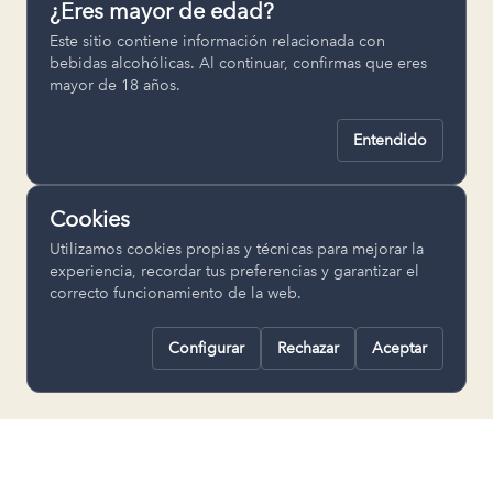
¿Eres mayor de edad?
Permiten recordar ajustes como el
Este sitio contiene información relacionada con
idioma seleccionado.
bebidas alcohólicas. Al continuar, confirmas que eres
mayor de 18 años.
pll_language
Entendido
Analítica
Nos ayudan a entender cómo se utiliza
Cookies
la web para mejorar la experiencia.
Utilizamos cookies propias y técnicas para mejorar la
Google Analytics
experiencia, recordar tus preferencias y garantizar el
correcto funcionamiento de la web.
Configurar
Rechazar
Aceptar
Rechazar todas
Guardar selección