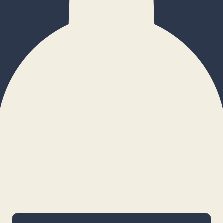
×
Configurar cookies
Gestiona tus preferencias. Las cookies
necesarias siempre estarán activas.
Cookies necesarias
Imprescindibles para el funcionamiento
básico y la seguridad de la web.
_cf_bm · remember-user
Preferencias