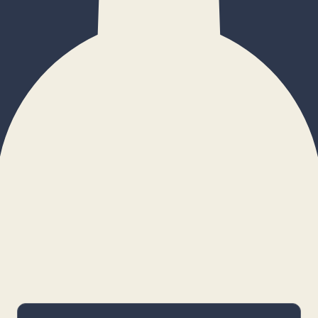
×
Configurar cookies
Gestiona tus preferencias. Las cookies
necesarias siempre estarán activas.
Cookies necesarias
Imprescindibles para el funcionamiento
básico y la seguridad de la web.
_cf_bm · remember-user
Preferencias