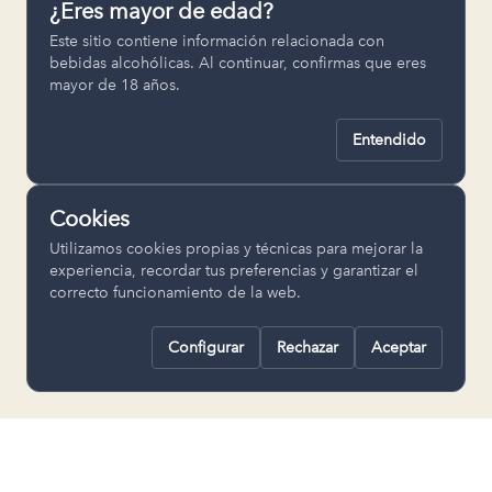
¿Eres mayor de edad?
Permiten recordar ajustes como el
Este sitio contiene información relacionada con
idioma seleccionado.
bebidas alcohólicas. Al continuar, confirmas que eres
mayor de 18 años.
pll_language
Entendido
Analítica
Nos ayudan a entender cómo se utiliza
Cookies
la web para mejorar la experiencia.
Utilizamos cookies propias y técnicas para mejorar la
Google Analytics
experiencia, recordar tus preferencias y garantizar el
correcto funcionamiento de la web.
Configurar
Rechazar
Aceptar
Rechazar todas
Guardar selección