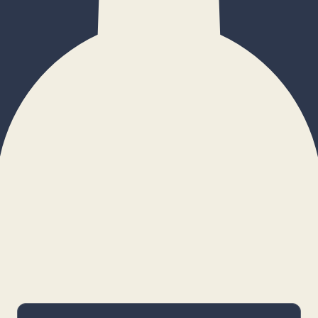
×
Configurar cookies
Gestiona tus preferencias. Las cookies
necesarias siempre estarán activas.
Cookies necesarias
Imprescindibles para el funcionamiento
básico y la seguridad de la web.
_cf_bm · remember-user
Preferencias