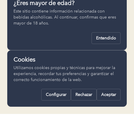
¿Eres mayor de edad?
Permiten recordar ajustes como el
Este sitio contiene información relacionada con
idioma seleccionado.
bebidas alcohólicas. Al continuar, confirmas que eres
mayor de 18 años.
pll_language
Entendido
Analítica
Nos ayudan a entender cómo se utiliza
Cookies
la web para mejorar la experiencia.
Utilizamos cookies propias y técnicas para mejorar la
Google Analytics
experiencia, recordar tus preferencias y garantizar el
correcto funcionamiento de la web.
Configurar
Rechazar
Aceptar
Rechazar todas
Guardar selección