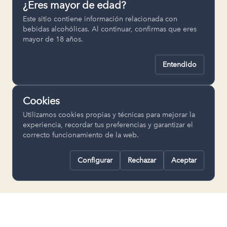
¿Eres mayor de edad?
Permiten recordar ajustes como el
Este sitio contiene información relacionada con
idioma seleccionado.
bebidas alcohólicas. Al continuar, confirmas que eres
mayor de 18 años.
pll_language
Entendido
Analítica
Nos ayudan a entender cómo se utiliza
Cookies
la web para mejorar la experiencia.
Utilizamos cookies propias y técnicas para mejorar la
Google Analytics
experiencia, recordar tus preferencias y garantizar el
correcto funcionamiento de la web.
Configurar
Rechazar
Aceptar
Rechazar todas
Guardar selección