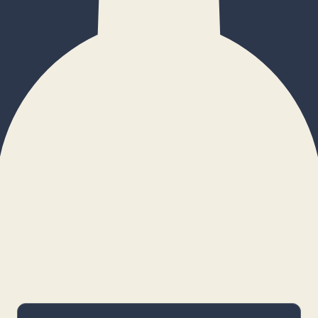
×
Configurar cookies
Gestiona tus preferencias. Las cookies
necesarias siempre estarán activas.
Cookies necesarias
Imprescindibles para el funcionamiento
básico y la seguridad de la web.
_cf_bm · remember-user
Preferencias