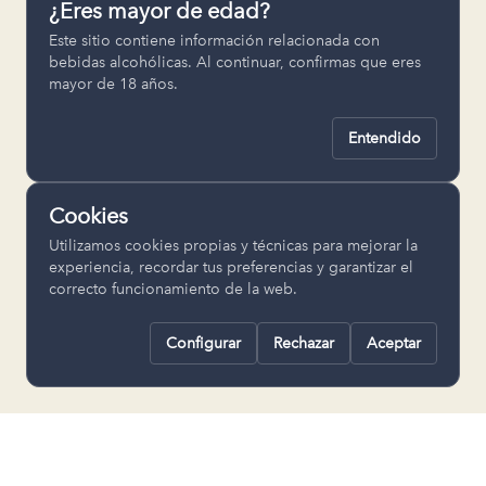
¿Eres mayor de edad?
Permiten recordar ajustes como el
Este sitio contiene información relacionada con
idioma seleccionado.
bebidas alcohólicas. Al continuar, confirmas que eres
mayor de 18 años.
pll_language
Entendido
Analítica
Nos ayudan a entender cómo se utiliza
Cookies
la web para mejorar la experiencia.
Utilizamos cookies propias y técnicas para mejorar la
Google Analytics
experiencia, recordar tus preferencias y garantizar el
correcto funcionamiento de la web.
Configurar
Rechazar
Aceptar
Rechazar todas
Guardar selección