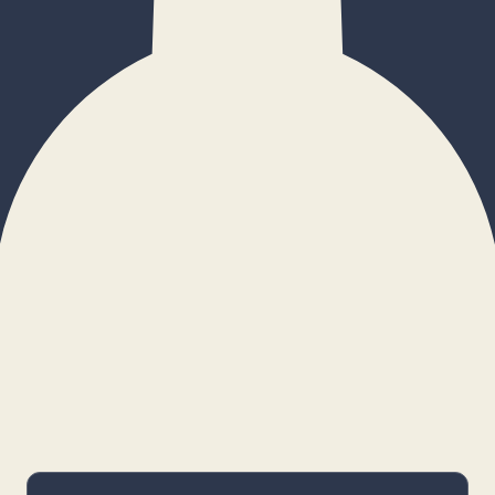
×
Configurar cookies
Gestiona tus preferencias. Las cookies
necesarias siempre estarán activas.
Cookies necesarias
Imprescindibles para el funcionamiento
básico y la seguridad de la web.
_cf_bm · remember-user
Preferencias