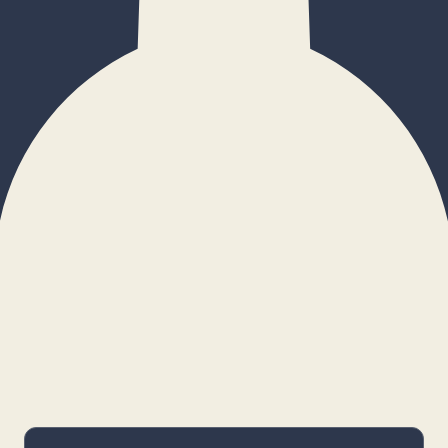
×
Configurar cookies
Gestiona tus preferencias. Las cookies
necesarias siempre estarán activas.
Cookies necesarias
Imprescindibles para el funcionamiento
básico y la seguridad de la web.
_cf_bm · remember-user
Preferencias