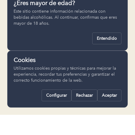
¿Eres mayor de edad?
Permiten recordar ajustes como el
Este sitio contiene información relacionada con
idioma seleccionado.
bebidas alcohólicas. Al continuar, confirmas que eres
mayor de 18 años.
pll_language
Entendido
Analítica
Nos ayudan a entender cómo se utiliza
Cookies
la web para mejorar la experiencia.
Utilizamos cookies propias y técnicas para mejorar la
Google Analytics
experiencia, recordar tus preferencias y garantizar el
correcto funcionamiento de la web.
Configurar
Rechazar
Aceptar
Rechazar todas
Guardar selección