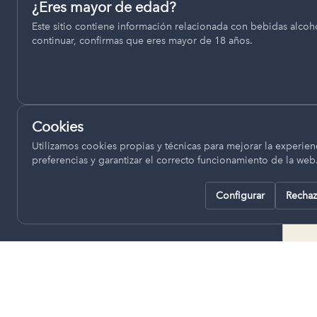
Permiten recordar ajustes como el idioma seleccionado.
¿Eres mayor de edad?
termino municipal de Venta del
Este sitio contiene información relacionada con bebidas alcohó
pll_language
Moro, se encuentran a una altitud
continuar, confirmas que eres mayor de 18 años.
de entre 670 y 850 metros sobre
el nivel del mar, ofreciendo un
Analítica
clima continental con influencia
Nos ayudan a entender cómo se utiliza la web para mejor
mediterránea, con inviernos fríos,
experiencia.
concentrándose las escasas
Cookies
lluvias en otoño y primavera.
Google Analytics
Utilizamos cookies propias y técnicas para mejorar la experienc
preferencias y garantizar el correcto funcionamiento de la web
Configurar
Rechaz
Rechazar todas
Guardar