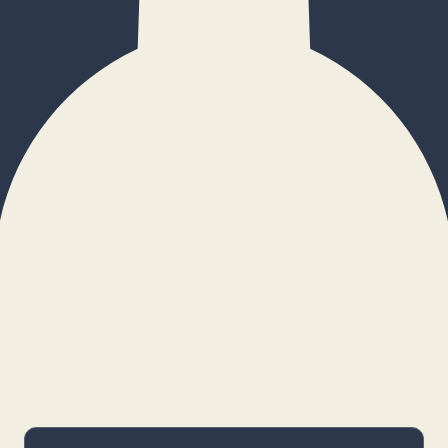
×
Configurar cookies
Gestiona tus preferencias. Las cookies
necesarias siempre estarán activas.
Cookies necesarias
Imprescindibles para el funcionamiento
básico y la seguridad de la web.
_cf_bm · remember-user
Preferencias