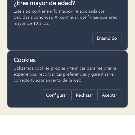
¿Eres mayor de edad?
Permiten recordar ajustes como el
Este sitio contiene información relacionada con
idioma seleccionado.
bebidas alcohólicas. Al continuar, confirmas que eres
mayor de 18 años.
pll_language
Entendido
Analítica
Nos ayudan a entender cómo se utiliza
Cookies
la web para mejorar la experiencia.
Utilizamos cookies propias y técnicas para mejorar la
Google Analytics
experiencia, recordar tus preferencias y garantizar el
correcto funcionamiento de la web.
Configurar
Rechazar
Aceptar
Rechazar todas
Guardar selección