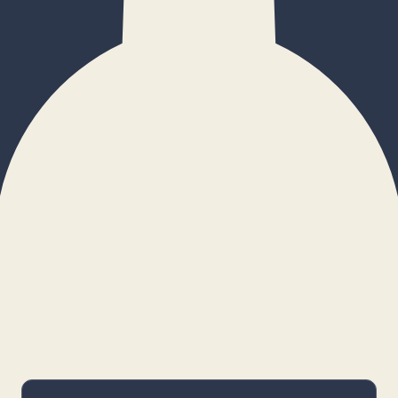
×
Configurar cookies
Gestiona tus preferencias. Las cookies
necesarias siempre estarán activas.
Cookies necesarias
Imprescindibles para el funcionamiento
básico y la seguridad de la web.
_cf_bm · remember-user
Preferencias