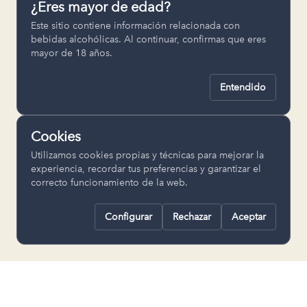
¿Eres mayor de edad?
Permiten recordar ajustes como el
Este sitio contiene información relacionada con
idioma seleccionado.
bebidas alcohólicas. Al continuar, confirmas que eres
mayor de 18 años.
pll_language
Entendido
Analítica
Nos ayudan a entender cómo se utiliza
Cookies
la web para mejorar la experiencia.
Utilizamos cookies propias y técnicas para mejorar la
Google Analytics
experiencia, recordar tus preferencias y garantizar el
correcto funcionamiento de la web.
Configurar
Rechazar
Aceptar
Rechazar todas
Guardar selección