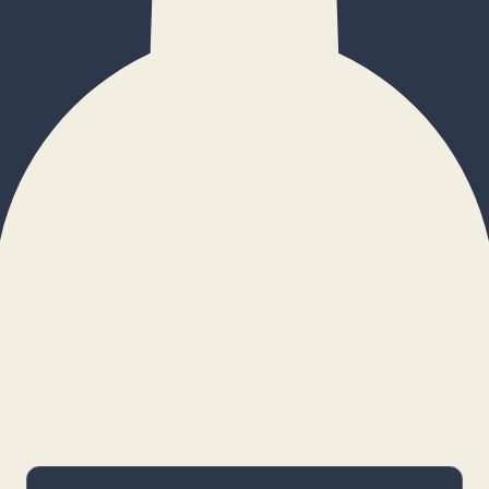
×
Configurar cookies
Gestiona tus preferencias. Las cookies
necesarias siempre estarán activas.
Cookies necesarias
Imprescindibles para el funcionamiento
básico y la seguridad de la web.
_cf_bm · remember-user
Preferencias