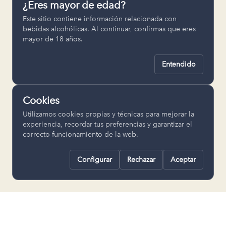
¿Eres mayor de edad?
Permiten recordar ajustes como el
Este sitio contiene información relacionada con
idioma seleccionado.
bebidas alcohólicas. Al continuar, confirmas que eres
mayor de 18 años.
pll_language
Entendido
Analítica
Nos ayudan a entender cómo se utiliza
Cookies
la web para mejorar la experiencia.
Utilizamos cookies propias y técnicas para mejorar la
Google Analytics
experiencia, recordar tus preferencias y garantizar el
correcto funcionamiento de la web.
Configurar
Rechazar
Aceptar
Rechazar todas
Guardar selección